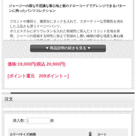
ジャージーの様な不思議な着心地と裾のドローコードでアレンジできるパター
ンに拘ったパンツコレクション
フロントや腰回り、膝部分にタックを入れて、スポーティーな雰囲気を演出
した上品さも漂うイージーパンツ。
ポリエステルにポリウレタンを入れた収縮性に富んだトリコット生地を採
用。ジャージの収縮する特性に加えて型崩れし難い織物の様な強度も兼ね備
えたシルエットが綺麗に残ってくれる所が◎。軽くて動きやすく、シワにな
り難い特性も見逃せません。
▼ 商品説明の続きを見る ▼
腰回りはゴムで紐で絞るイージーパンツの仕様。裾に配したドローコードで
キュッと絞ってアレンジして穿いても良さそうですね。シルエットはバラン
スを考慮したセミワイドです。昨今のゆったりとしたシルエットのトレンド
価格:
19,000円
(税込 20,900円)
も相まって、カップルやご夫婦で兼用も可能です。
「FANTASTICDAYS」の他の商品を見る
[ポイント還元 209ポイント～]
注文
購入数:
個
在
カラー/サイズ/納期
カート
庫