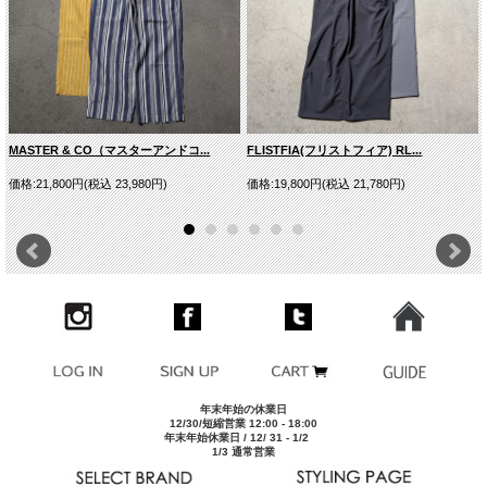
型番
FD-1698
スタイルネー
TRANING-M
ム
モデルDATA
175cm/62kgで サイズ[46]を着用
※サイズ表は平均値です。商品には個体差がありますため1
その他
～2cm程度の誤差を含みます。
MASTER & CO（マスターアンドコ...
FLISTFIA(フリストフィア) RL...
■実寸平均値（ユニセックス仕様）
価格:21,800円(税込 23,980円)
価格:19,800円(税込 21,780円)
サイズ
ウエスト
股上
股下
裾幅
ワタリ
44
70-101cm
28cm
69cm
21cm
36cm
46
74-105cm
28.5cm
71cm
22cm
37.5cm
48
78-109cm
29cm
73cm
23cm
39cm
年末年始の休業日
12/30/短縮営業 12:00 - 18:00
年末年始休業日 / 12/ 31 - 1/2
1/3 通常営業