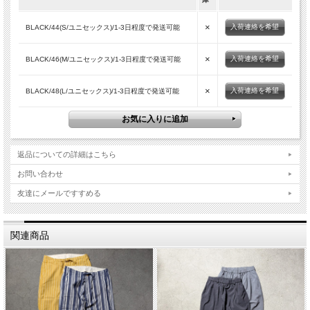
×
入荷連絡を希望
BLACK/44(S/ユニセックス)/1-3日程度で発送可能
×
入荷連絡を希望
BLACK/46(M/ユニセックス)/1-3日程度で発送可能
×
入荷連絡を希望
BLACK/48(L/ユニセックス)/1-3日程度で発送可能
返品についての詳細はこちら
お問い合わせ
友達にメールですすめる
関連商品
■商品スペック
生産国
JAPAN
素材
Polyester 75% /Cotton 23% /Polyester 2%