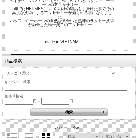
ベトナム・ハノイで古くから作られているバッファローホ
ーンのアクセサリー。
近年ではHERMES(エルメス)社の製品も手掛けた事でその
高度な技術によるアクセサリーが知られる事になりまし
た。
バッファローホーンの自然な風合いと熟練のラッカー技術
が融合した唯一無二のアクセサリー。
made in VIETNAM
商品検索
キーワード検索
価格帯検索
円 ～
円
1 / 1ページ
（全2件）