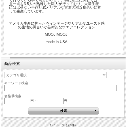
で行っている事でも分かります。特に加工に関しては一
点一点を3-5人の熟練した職人が行っており、大量生産
には出せない手作り感とリアルな古着の様な風合いに拘
って生産しています。
アメリカ生産に拘ったヴィンテージやリアルなユーズド感
の生地の風合いが芸術的なウエアコレクション
MOOJIMOOJI
made in USA
商品検索
キーワード検索
価格帯検索
円 ～
円
1 / 1ページ
（全3件）