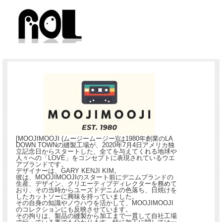
[MOOJIMOOJI (ムージームージー)]は1980年創業のLA
DOWN TOWNの縫製工場が、2020年7月4日アメリカ独
立記念日からスタートした、全てを与えてくれる地球や
人々への「LOVE」をコンセプトに表現されているウエ
アブランドです。
デザイナーは、GARY KENJI KIM。
彼は、MOOJIMOOJIのスタート前にデニムブランドの
生産、デザイン、クリエーティブディレクターを務めて
おり、その当時からユーズドデニムの色落ち、日焼けを
したカットソーに興味を持っていました。
その自身の知識やノウハウを活かして、MOOJIMOOJI
のコレクションにも反映させています。
その拘りは、製品の縫製から加工まで一貫して自社工場