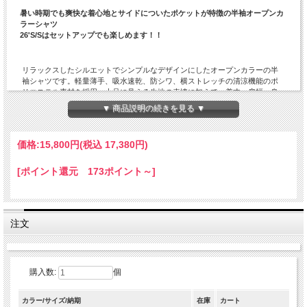
暑い時期でも爽快な着心地とサイドについたポケットが特徴の半袖オープンカ
ラーシャツ
26'S/Sはセットアップでも楽しめます！！
リラックスしたシルエットでシンプルなデザインにしたオープンカラーの半
袖シャツです。軽量薄手、吸水速乾、防シワ、横ストレッチの清涼機能のポ
リエステル素材を採用。上品に見える生地の表情に加えて、着丈、肩幅、身
幅にゆとりをもたせながら、だらしなく見えない様にバランスを計算したシ
▼ 商品説明の続きを見る ▼
ルエットが[LAMOND]らしさを感じさせます。サイドの縫い目に沿ったシーム
ポケットが付いているので、安心感もあり、シャツジャケットの様な雰囲気
で着て頂けます。夏の羽織りとして一着あると便利なアイテム。昨今のゆっ
価格:
15,800円
(税込 17,380円)
たりとしたシルエットのトレンドも相まって、カップルやご夫婦で兼用も可
能です。
26'S/Sはご要望が多かった定番の[NEW SEMI WIDE SHARI PANTS]とセットア
[ポイント還元 173ポイント～]
ップになる様に同素材になっておりますので、26'S/Sの[SHARI PANTS]をお持
ちのお客様は是非ともセットアップで揃えてみて下さい！！
注文
「LAMOND」の他の商品を見る
購入数:
個
カラー/サイズ/納期
在庫
カート