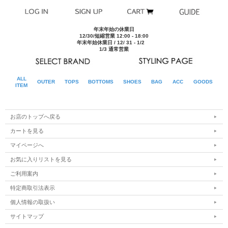
～2cm程度の誤差を含みます。
■実寸平均値（ユニセックス仕様）
年末年始の休業日
サイズ
肩幅
身幅
着丈
袖丈
12/30/短縮営業 12:00 - 18:00
2(S)
50cm
57cm
70cm
29.5cm
年末年始休業日 / 12/ 31 - 1/2
1/3 通常営業
3(M)
52cm
58.5cm
73cm
30.5cm
4(L)
54cm
60cm
76cm
31cm
ALL
OUTER
TOPS
BOTTOMS
SHOES
BAG
ACC
GOODS
ITEM
お店のトップへ戻る
カートを見る
マイページへ
お気に入りリストを見る
ご利用案内
特定商取引法表示
個人情報の取扱い
サイトマップ
CHAMBRAY BLACK