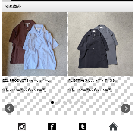
関連商品
EEL PRODUCTS (イール/イー...
FLISTFIA(フリストフィア) OS...
ASH GRAY
価格:21,000円(税込 23,100円)
価格:19,800円(税込 21,780円)
■商品スペック
生産国
JAPAN
素材
Polyester 100%
型番
LM-S-083-UM
モデルDATA
175cm/62kgでサイズ[3]を着用
※サイズ表は平均値です。商品には個体差がありますため1
その他