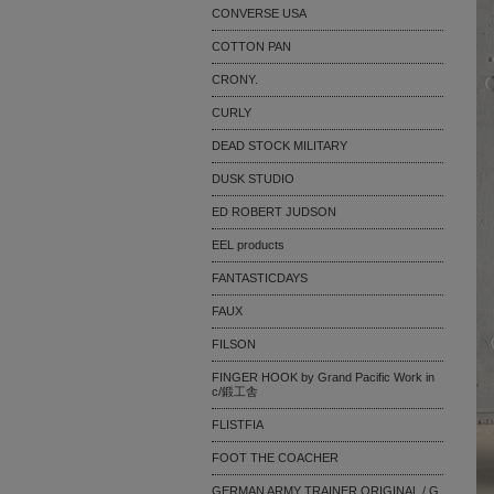
CONVERSE USA
COTTON PAN
CRONY.
CURLY
DEAD STOCK MILITARY
DUSK STUDIO
ED ROBERT JUDSON
EEL products
FANTASTICDAYS
FAUX
FILSON
FINGER HOOK by Grand Pacific Work in
c/鍛工舎
FLISTFIA
FOOT THE COACHER
GERMAN ARMY TRAINER ORIGINAL / G