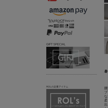
GIFT SPECIAL
暑
ROLの定番アイテム
腰
ブ
な
柔
出