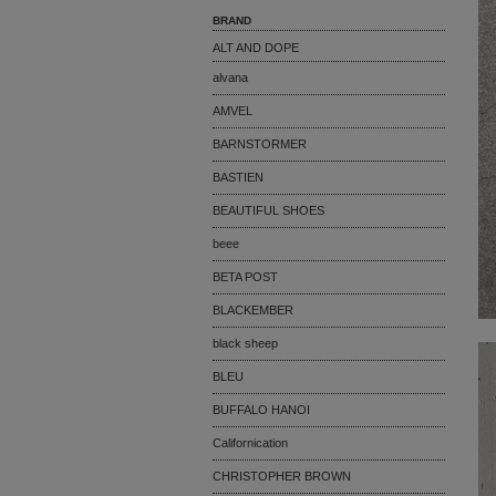
BRAND
ALT AND DOPE
alvana
AMVEL
BARNSTORMER
BASTIEN
BEAUTIFUL SHOES
beee
BETA POST
BLACKEMBER
black sheep
BLEU
BUFFALO HANOI
Californication
CHRISTOPHER BROWN