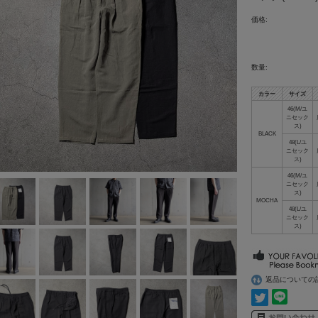
価格:
数量:
カラー
サイズ
46(M/ユ
ニセック
ス)
BLACK
48(L/ユ
ニセック
ス)
46(M/ユ
ニセック
ス)
MOCHA
48(L/ユ
ニセック
ス)
返品についての