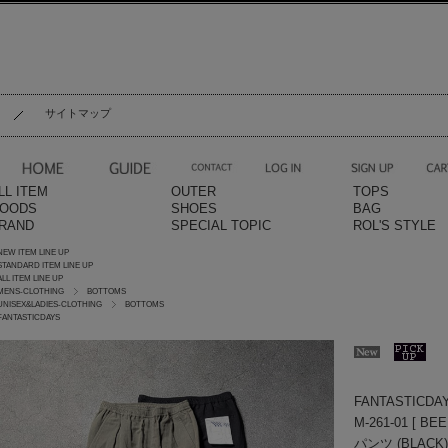
サイトマップ
LL ITEM
OUTER
TOPS
OODS
SHOES
BAG
RAND
SPECIAL TOPIC
ROL'S STYLE
NEW ITEM LINE UP
STANDARD ITEM LINE UP
ALL ITEM LINE UP
MENS-CLOTHING
BOTTOMS
UNISEX&LADIES-CLOTHING
BOTTOMS
FANTASTICDAYS
FANTASTIC
M-261-01 [
パンツ (BLACK)