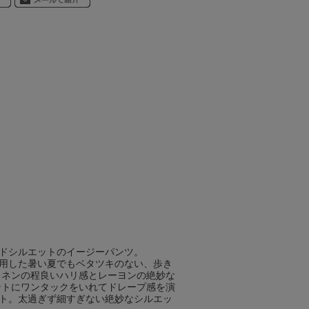
ドシルエットのイージーパンツ。
用した暑い夏でもベタツキのない、歩き
リネンの程良いハリ感とレーヨンの絶妙な
ントにワンタックをいれてドレープ感を演
ト。太過ぎず細すぎない絶妙なシルエッ