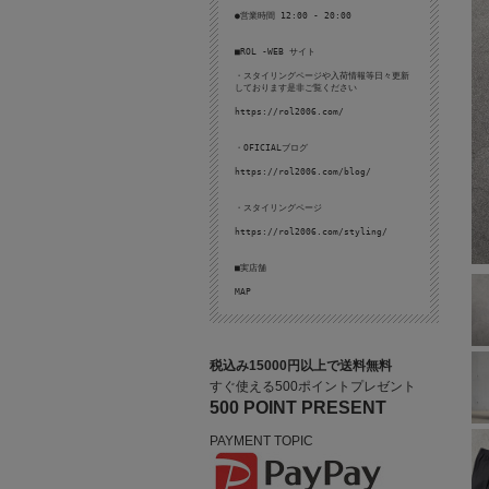
●営業時間 12:00 - 20:00
■ROL -WEB サイト
・スタイリングページや入荷情報等日々更新
しております是非ご覧ください
https://rol2006.com/
・OFICIALブログ
https://rol2006.com/blog/
・スタイリングページ
https://rol2006.com/styling/
■実店舗
MAP
税込み15000円以上で送料無料
すぐ使える500ポイントプレゼント
500 POINT PRESENT
PAYMENT TOPIC