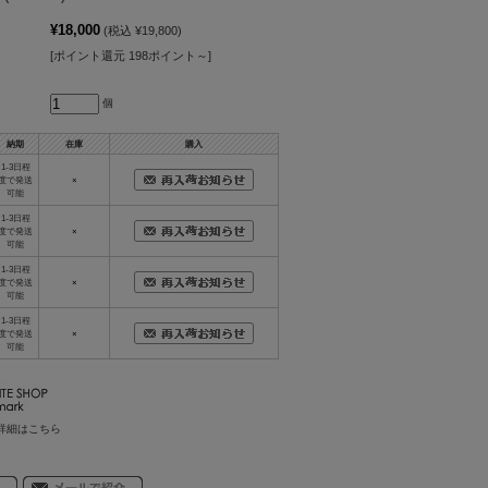
¥18,000
(税込 ¥19,800)
[ポイント還元 198ポイント～]
個
納期
在庫
購入
1-3日程
度で発送
×
可能
1-3日程
度で発送
×
可能
1-3日程
度で発送
×
可能
1-3日程
度で発送
×
可能
詳細はこちら