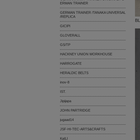
ERMAN TRAINER
GERMAN TRAINER /TANAKA UNIVERSAL
/REPLICA
B
GICIPI
GLOVERALL
GS/TP
HACKNEY UNION WORKHOUSE
HARROGATE
HERALDIC BELTS
inov-8
IST.
Jipijapa
JOHN PARTRIDGE
jugaad14
JSF-HI-TEC-ARTS&CRAFTS
KaILI