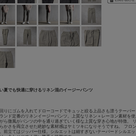
い夏でも快適に穿けるリネン混のイージーパンツ
回りにゴムを入れてドローコードでキュッと絞る上品さも漂うテーパー
ランド定番のリネンイージーパンツ。上質なリネン＋レーヨン素材を使
がら微風がパンツの中を通り過ぎていく様な上質な穿き心地が特徴。 
らかさを両立させた絶妙な素材感はヤミツキになりそうですね。 フロ
。前立てはジッパー仕様。シルエットは細すぎないテーパードシルエッ