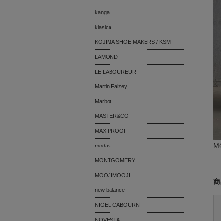
kanga
klasica
KOJIMA SHOE MAKERS / KSM
LAMOND
LE LABOUREUR
Martin Faizey
Marbot
MASTER&CO
MAX PROOF
M
modas
MONTGOMERY
MOOJIMOOJI
商
new balance
NIGEL CABOURN
NOVESTA