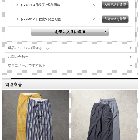
×
入荷連絡を希望
BLUE (27)/S/1-4日程度で発送可能
×
入荷連絡を希望
BLUE (27)/M/1-4日程度で発送可能
返品についての詳細はこちら
お問い合わせ
友達にメールですすめる
関連商品
■商品スペック
生産国
JAPAN
素材
Cotton 100%