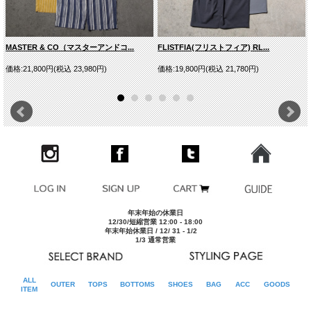
型番
E-23208
スタイルネー
チーチーパ
ム
MASTER & CO（マスターアンドコ...
FLISTFIA(フリストフィア) RL...
モデルDATA
175cm/62kgでサイズ[M] を着用
※サイズ表は平均値です。商品には個体差がありますため1
価格:21,800円(税込 23,980円)
価格:19,800円(税込 21,780円)
その他
～2cm程度の誤差を含みます。
■実寸平均値（ユニセックス仕様）
サイズ
ウエスト
股上
股下
裾幅
わたり
S
66-90cm
39cm
68cm
24cm
39cm
M
70-92cm
40cm
70cm
25cm
40cm
年末年始の休業日
12/30/短縮営業 12:00 - 18:00
年末年始休業日 / 12/ 31 - 1/2
1/3 通常営業
ALL
OUTER
TOPS
BOTTOMS
SHOES
BAG
ACC
GOODS
ITEM