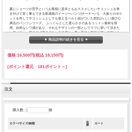
夏にショーツが苦手というお客様に是非ともおススメしたいサコッシュを巻
き付けて穿く事もできる新感覚のイージーパンツ[チーチーパ]。 大振りのポケ
ットを外してサコッシュとしても使えるベルト紐がついた[EEL]らしい遊び心
満点のパンツシリーズ。 ふっくらとした柔らかさのあるコットン素材を採
用。自然なシワ感があり、それもデザインの一部としてラフに穿いて頂きた
いアイテム。厚すぎず薄すぎない生地感は、暑い夏でも気軽に穿いて頂けま
す。 ウエストが総ゴム仕様で、 フロントに大きなポケットが付いたデザイン
▼ 商品説明の続きを見る ▼
が印象的。ベルトループがついている所も◎。 膨らみのある生地を活かし
た、ゆったりとしたリラックスシルエットは、暑い夏でもベタつきが無く、
快適に穿いて頂けます。 生地を3枚使って包むようなパターンになっているの
価格:
16,500円
(税込 18,150円)
で、立体感のあるきれいなシルエットも見逃せません。 ワークパンツをイー
ジーパンツに昇華させた様なデイリーウエアに持ってこいの発です。昨今の
ゆったりとしたシルエットのトレンドも相まって、カップルやご夫婦で兼用
[ポイント還元 181ポイント～]
も可能です。
「EEL PRODUCTS」の他の商品を見る
注文
購入数:
個
在
カラー/サイズ/納期
カート
庫