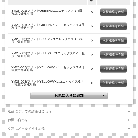
■商品スペック
YM23-001(プリントGREEN)/L/ユニセックス/1-4日
生産国
JAPAN
×
入荷連絡を希望
程度で発送可能
素材
Cotton 100%
YM23-001(プリントGREEN)/XL/ユニセックス/1-4日
型番
UY23-001 / UY23-002 / UY23-003
×
入荷連絡を希望
程度で発送可能
モデルDATA
175cm/62kgでサイズ[L] を着用
YM23-002(プリントBLUE)/L/ユニセックス/1-4日程
※サイズ表は平均値です。商品には個体差がありますため1
×
入荷連絡を希望
その他
度で発送可能
～2cm程度の誤差を含みます。
YM23-002(プリントBLUE)/XL/ユニセックス/1-4日程
×
入荷連絡を希望
■実寸平均値（ユニセックス仕様）
度で発送可能
サイズ
肩幅
身幅
着丈
袖丈
L
46cm
53cm
70cm
22cm
YM23-003(プリントYELLOW)/L/ユニセックス/1-4日
×
入荷連絡を希望
程度で発送可能
XL
52cm
55cm
71cm
22cm
YM23-003(プリントYELLOW)/XL/ユニセックス/1-4
×
入荷連絡を希望
日程度で発送可能
返品についての詳細はこちら
お問い合わせ
友達にメールですすめる