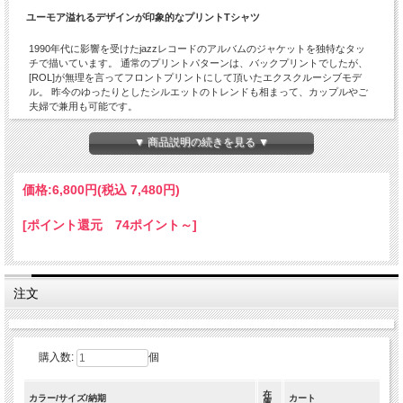
ユーモア溢れるデザインが印象的なプリントTシャツ
1990年代に影響を受けたjazzレコードのアルバムのジャケットを独特なタッ
チで描いています。 通常のプリントパターンは、バックプリントでしたが、
[ROL]が無理を言ってフロントプリントにして頂いたエクスクルーシブモデ
ル。 昨今のゆったりとしたシルエットのトレンドも相まって、カップルやご
夫婦で兼用も可能です。
「UNCLE YANG」の他の商品を見る
▼ 商品説明の続きを見る ▼
価格:
6,800円
(税込 7,480円)
[ポイント還元 74ポイント～]
注文
購入数:
個
在
カラー/サイズ/納期
カート
庫