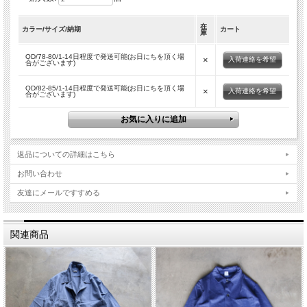
【Sizeの目安】
在
【78-80】ウエスト約80cm/総丈約113cm /股下約85cm/裾幅22cm/わたり29cm
カラー/サイズ/納期
カート
庫
【82-85】ウエスト約84cm/総丈約118cm /股下約90cm/裾幅23cm/わたり30cm
OD/78-80/1-14日程度で発送可能(お日にちを頂く場
×
入荷連絡を希望
合がございます)
【ATENTION】
この商品は、未使用の放出品(デッドストック)です。
OD/82-85/1-14日程度で発送可能(お日にちを頂く場
×
入荷連絡を希望
本来軍用品の為、通常のファッションアイテムとは異なり、サイズにより若干の仕
合がございます)
様違いや、小さな傷・縫製の不均一等ある場合がございますので、予めご了承下さ
い。
MODEL/175cm/62kg/サイズFreeSize(78-80)着用
返品についての詳細はこちら
MODEL着用アイテム
お問い合わせ
OUTER/DESCENTE ddd /BASEBALL CARDIGAN
友達にメールですすめる
SHIRTS/CURLY/ CLOUDY L/S SHIRTS Panel Stripe
BOTTMS/DEAD STOCK MILITARY /DUTCH ARMY FIELD CARGO PANTS KNIFE
関連商品
POCKET
SHOES/REPRODUCTION OF FOUND / 1700L/ GERMAN TRAINER