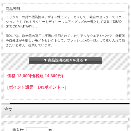
商品説明
ミリタリーの持つ機能性やデザイン性にフォーカスして、独自のセレクトでファッ
ション としてのミリタリーをデイリーウエア・グッズの一部として提案【DEAD
STOCK MILITARY】。
ROLでは、欧米等の軍用に実際に使用されていたリアルなウエアやバッグ、雑貨等
を自分達が今欲しいモノをセレクトして、ファッションの一部として取り入れて頂
きたいと考え、提案しています。
過ぎず細過ぎない絶妙なシルエットと片方だけのナイフポケットが印象的なカーゴ
パンツ
▼ 商品説明の続きを見る ▼
[DUTCH ARMY FIELD CARGO PANTS WITH KNIFE POCKET ]
【ディティール詳細】
価格:
13,000円
(税込 14,300円)
実際にオランダ軍で採用されていたフィールドカーゴパンツです。
右足の裾部分に付いたナイフポケットがアクセントになっているコットン100%の
[ポイント還元 143ポイント～]
深みのある色合いが上品さを感じさせるアイテム。
程良く厚みのある生地感は、シーズンレスで使えます。
小さめのカーゴポケットとバックポケットが一つという簡素化した作りがどことな
く上品さを漂わせます。
太すぎず、細すぎないバランスの良いシルエットは、幅広いスタイルに溶け込むの
注文
で一本持っていると着回しがし易いですね。
【素材】Cotton
【生産国】表記はございませんのでご了承下さいませ
購入数:
個