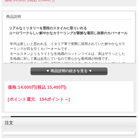
商品説明
リアルなミリタリーを普段のスタイルに取りいれる
ユーロワークらしい鮮やかなカラーリングが新鮮な着回し抜群のカバーオール
年代は新しいと思われる、イタリア軍で実際に採用されていた鮮やかなカラ
ーリングが目を引くカバーオールです。
モールスキンよりもライトな生地感のコットンツイルは、表はザラっとした
生地感に対して裏は起毛しているので滑らかな着用感が特徴です。
着込むほどに風合いが増して馴染んで行きます。飽きの来ないシンプルなデ
ザインは、デイリーウエアのワードローブに是非とも加えて欲しい一着で
▼ 商品説明の続きを見る ▼
す。
カットソーにサラッと羽織るスタイリングがおススメです。暑い時期は袖を
巻くってもバランスよく見えます。小奇麗に見えるパンツと合わせるとベタ
価格:
14,000円
(税込 15,400円)
なミリタリーウエアの雰囲気を感じさせないので新鮮です。
大きめのサイズですが、昨今のオーバーサイズに着用するトレンドも相まっ
て女性が着ても新鮮な着こなしを楽しめます。
[ポイント還元 154ポイント～]
「DEAD STOCK MILITARY」の他の商品を見る
注文
ITALIAN ARMY / イタリア軍
セレクトショップROLがミリタリーの持つ機能性やデザイン性にフォーカス
して、独自のセレクトでファッション としてのミリタリーをデイリーウエ
ア・グッズの一部として提案