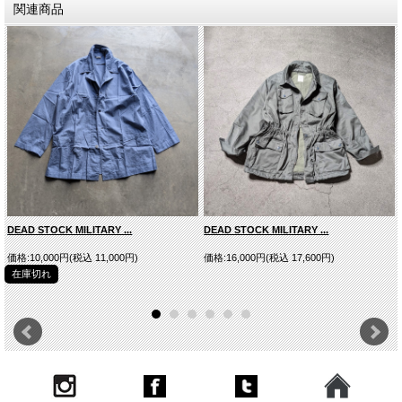
関連商品
■商品スペック
生産国
表記はございませんがイタリア生産と思われます
素材
Cotton
スタイルネー
ITALIAN ARMY COTTON TWILL WORK COVERALL
ム
モデルDATA
MODEL/175cm/62kg/48/着用
DEAD STOCK MILITARY ...
DEAD STOCK MILITARY ...
※サイズ表は平均値です。商品には個体差がありますため1
～2cm程度の誤差を含みます。
価格:10,000円(税込 11,000円)
価格:16,000円(税込 17,600円)
この商品は、未使用の放出品(デッドストック)です。 本来軍
在庫切れ
ご注意
用品の為、通常のファッションアイテムとは異なり、サイズ
により若干の仕様違いや、小さな傷・縫製の不均一等ある場
合がございますので、予めご了承下さい。
■実寸平均値（ユニセックス仕様）
サイズ
肩幅
身幅
着丈
袖丈
48
51cm
56cm
76cm
59cm
50
52cm
57cm
77cm
60cm