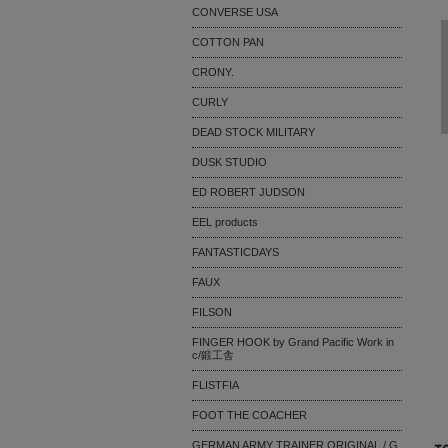
CONVERSE USA
COTTON PAN
CRONY.
CURLY
DEAD STOCK MILITARY
DUSK STUDIO
ED ROBERT JUDSON
EEL products
FANTASTICDAYS
FAUX
FILSON
FINGER HOOK by Grand Pacific Work in
c/鍛工舎
FLISTFIA
FOOT THE COACHER
GERMAN ARMY TRAINER ORIGINAL / G