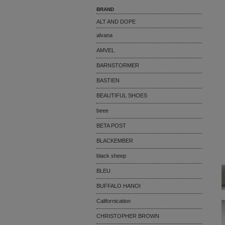
BRAND
ALT AND DOPE
alvana
AMVEL
BARNSTORMER
BASTIEN
BEAUTIFUL SHOES
beee
BETA POST
BLACKEMBER
black sheep
BLEU
BUFFALO HANOI
Californication
CHRISTOPHER BROWN