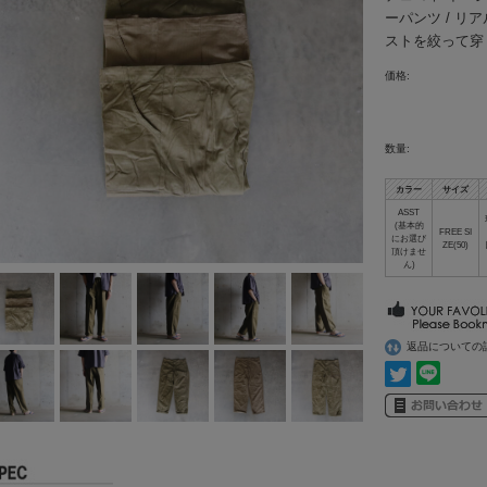
ーパンツ / リ
ストを絞って穿
価格:
数量:
カラー
サイズ
ASST
(基本的
FREE SI
にお選び
ZE(50)
頂けませ
ん)
返品についての