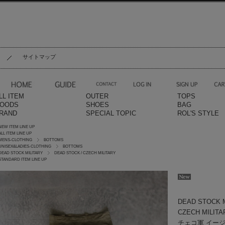
サイトマップ
LL ITEM
OUTER
TOPS
OODS
SHOES
BAG
RAND
SPECIAL TOPIC
ROL'S STYLE
NEW ITEM LINE UP
ALL ITEM LINE UP
MENS-CLOTHING
BOTTOMS
UNISEX&LADIES-CLOTHING
BOTTOMS
DEAD STOCK MILITARY
DEAD STOCK / CZECH MILITARY
STANDARD ITEM LINE UP
DEAD STOCK
CZECH MILITA
チェコ軍 イー