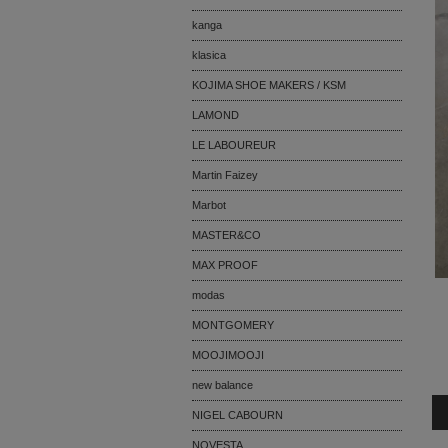
kanga
klasica
KOJIMA SHOE MAKERS / KSM
LAMOND
LE LABOUREUR
Martin Faizey
Marbot
MASTER&CO
MAX PROOF
modas
MONTGOMERY
MOOJIMOOJI
new balance
NIGEL CABOURN
NOVESTA