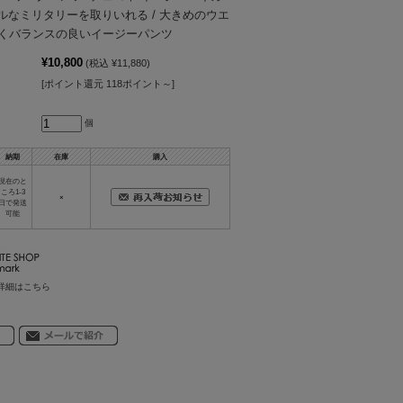
アルなミリタリーを取りいれる / 大きめのウエ
くバランスの良いイージーパンツ
¥10,800
(税込 ¥11,880)
[ポイント還元 118ポイント～]
個
納期
在庫
購入
現在のと
ころ1-3
×
日で発送
可能
詳細はこちら