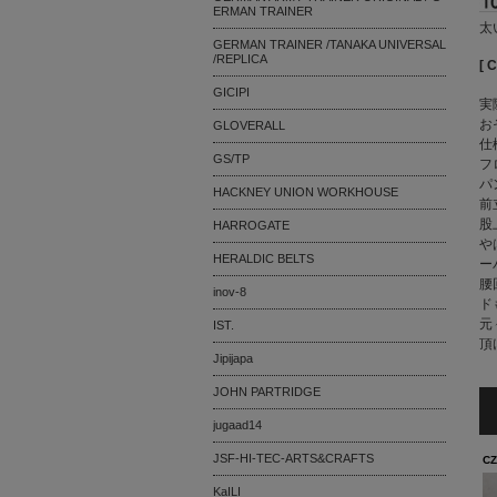
ERMAN TRAINER
太
GERMAN TRAINER /TANAKA UNIVERSAL
/REPLICA
[ 
GICIPI
実
お
GLOVERALL
仕
GS/TP
フ
パ
HACKNEY UNION WORKHOUSE
前
股
HARROGATE
や
HERALDIC BELTS
ー
腰
inov-8
ド
元
IST.
頂
Jipijapa
JOHN PARTRIDGE
jugaad14
JSF-HI-TEC-ARTS&CRAFTS
KaILI