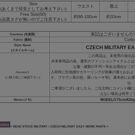
Size
ウエスト
股上
(あくまで目安としてお考え下さい)
Free Size(50)
約90-100cm
約33cm
(品質タグが無いのでご注意下さい)
表記はございませんの
Countory (生産国)
Cotto
Fabric (素材)
Style Name
CZECH MILITARY E
(スタイルネーム)
この商品は、未使用の放出品
本来軍用品の為、通常のファッションアイテムとは
な傷・縫製の不均一等ある場合がござ
入荷時に生地感やカラーリングが画像の通りおおよ
Atention1
キ、ブラウン系の色、薄いカーキ等)、基本的にお
(ご購入前にご確認下さい)
せ。
ご希望がございましたら、ご注文時にコメント欄に
えない場合は何卒ご
MODEL/175cm/62kg/
Memo (メモ)
= DEAD STOCK MILITARY / CZECH MILITARY EASY WORK PANTS =