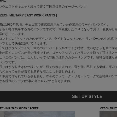
いウエストをキュッと絞って穿く雰囲気抜群のイージーパンツ
CZECH MILITARY EASY WORK PANTS ]
際に1980年代頃、チェコ軍で正式採用されていた作業用のワークパンツです。
そらく軽作業をする為のパンツですので、簡素化した作りになっており、着脱がし易
様になっています。
ロントにLポケットのみのデザインで、ライトなコットンのヘリンボーンの生地感
ンツとして快適に穿いて頂けます。
立てはボタンフライで、太めのテーパードシルエットが特徴。太いながらも裾に向
上が深くレングスが長い仕様ですが、ロールアップしてバランスを取って頂けると
はりこのパンツは、なんといっても雰囲気抜群のカラーリングです。独特な曖昧な
パンツです。
回りはかなり大きい仕様ですが、紐で絞れますので、背が低い男性でも気軽に穿い
も相まって女性が着ても新鮮な着こなしを楽しめます。
々軍用で作られている事もあり、昨今のテレワーク・リモートワークで超時間パソ
ける現代のワーク(仕事の為？)パンツと言えますね。