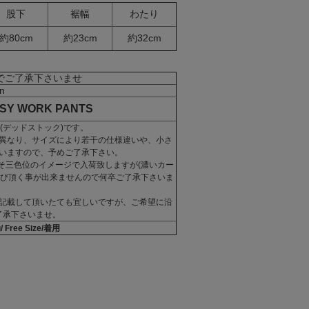
股下
裾幅
わたり
約80cm
約23cm
約32cm
でご了承下さいませ
n
ASY WORK PANTS
(デッドストック)です。
異なり、サイズにより若干の仕様違いや、小さ
いますので、予めご了承下さい。
そ三色位のイメージで入荷致しますが(濃いカー
選び頂く事が出来ませんので何卒ご了承下さいま
記載して頂いたても宜しいですが、ご希望に沿
了承下さいませ。
 Free Size/着用