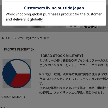
MODEL/175cm/62kg/Free Size/着用
【DEAD STOCK MILITARY】
ミリタリーの持つ機能性やデザイン性にフォーカス
としてのミリタリーをデイリーウエア・グッズの一
ROLでは、欧州、欧米等の軍用に実際に使用されて
今欲しいモノをセレクトして、ファッションの一部
す。
リアルな軍用のウエアやバッグ等は、当然、機能性
の柄等は、スタイリッシュな印象も感じさせます。
CZECH MILITARY