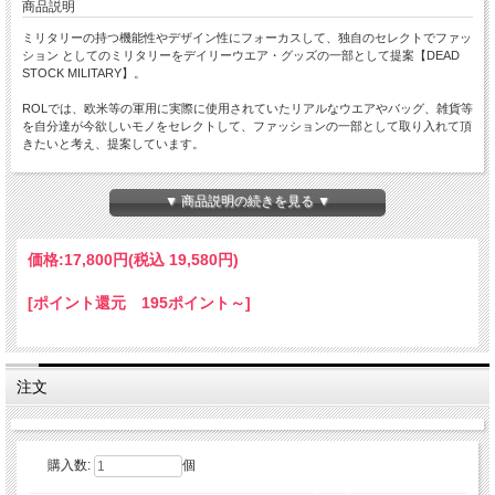
商品説明
ミリタリーの持つ機能性やデザイン性にフォーカスして、独自のセレクトでファッ
ション としてのミリタリーをデイリーウエア・グッズの一部として提案【DEAD
STOCK MILITARY】。
ROLでは、欧米等の軍用に実際に使用されていたリアルなウエアやバッグ、雑貨等
を自分達が今欲しいモノをセレクトして、ファッションの一部として取り入れて頂
きたいと考え、提案しています。
独特なカラーリングとスッキリしたシルエットが印象的なカーゴパンツ[GERMAN
ARMY 90s MOLESKIN CARGO PANTS ]
▼ 商品説明の続きを見る ▼
【ディティール詳細】
実際に ドイツ軍 で90年代位に正式採用されていたカーゴパンツ です。
価格:
17,800円
(税込 19,580円)
グッドコンディションの未使用のデッドストックです。軍用としてはかなり珍しい
と言えるコットン素材のモールスキン生地は、肉厚でありながらも滑らかな風合い
[ポイント還元 195ポイント～]
が特徴。
軍用のウエアに見受けられる、野暮ったさを感じさせないスッキリ見える細身のシ
ルエットも魅力的です。
大きめのカーゴポケットがアクセントになっており、バックポケットは片ポケ(右
側)のみの仕様も潔くて良いですね。
注文
レングスは長めですので、ロールアップしてバランスを取る穿き方がおススメで
す。
気分で裾のドローコード(紐)を結んだりして、アレンジする穿き方も良いですよ。
近年のミリタリーウエアではありますが、現在ではかなり希少性の高いカーゴパン
ツです。
購入数:
個