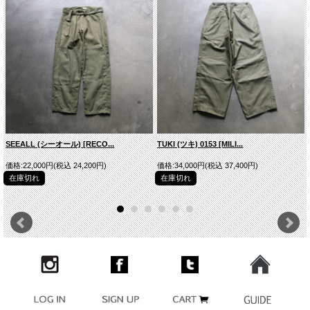
PANTS
SHOES/SLACK/LUMOA FUR
GERMAN ARMY
SEEALL (シーオール) [RECO...
TUKI (ツキ) 0153 [MILI...
価格:22,000円(税込 24,200円)
価格:34,000円(税込 37,400円)
在庫切れ
在庫切れ