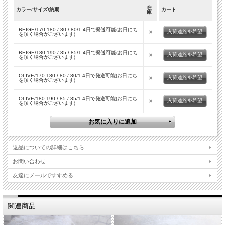
【素材】Cotton 100%
在
カラー/サイズ/納期
カート
庫
【生産国】Made in Germany
BEIGE/170-180 / 80 / 80/1-4日で発送可能(お日にち
×
入荷連絡を希望
【Sizeの目安】
を頂く場合がございます)
【170-180 / 80 / 80】ウエスト約84cm/股上約30m /股下約80cm/裾幅22.5cm/わたり
30cm
BEIGE/180-190 / 85 / 85/1-4日で発送可能(お日にち
×
入荷連絡を希望
【180-190 / 85 / 85】ウエスト約86cm/股上約31m /股下約85cm/裾幅23cm/わたり
を頂く場合がございます)
31cm
OLIVE/170-180 / 80 / 80/1-4日で発送可能(お日にち
×
入荷連絡を希望
を頂く場合がございます)
【ATENTION】
この商品は、未使用の新品の放出品(デッドストック)です。
OLIVE/180-190 / 85 / 85/1-4日で発送可能(お日にち
×
入荷連絡を希望
を頂く場合がございます)
本来軍用品の為、通常のファッションアイテムとは異なり、サイズにより若干の仕
様違いや、小さな傷・縫製の不均一等ある場合がございますので、予めご了承下さ
い。
●商品の品質タグの写真に関しては、アトランダムに選んだ中から撮影しておりま
すので、写真と異なるモノもございますので、予めご了承下さいませ。
返品についての詳細はこちら
お問い合わせ
MODEL/175cm/62kg/170-180 / 80 / 80/ BEIGE 着用
友達にメールですすめる
MODEL着用アイテム/
JKT/CURLY/ANCOATS BDU BLOUSON
INNER/CURLY/CLOUDY L/S SHIRTS Panel Stripe
関連商品
BOTTOMS/DEAD STOCK MILITARY / GERMAN ARMY 90s MOLESKIN CARGO