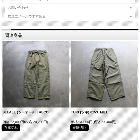
お問い合わせ
友達にメールですすめる
関連商品
OLIVE
■商品スペック
SEEALL (シーオール) [RECO...
TUKI (ツキ) 0153 [MILI...
生産国
JAPAN
素材
Cotton 100%
価格:22,000円(税込 24,200円)
価格:34,000円(税込 37,400円)
在庫切れ
在庫切れ
型番
1323P
スタイルネー
RIPSTOP DRESS 6P CARGO