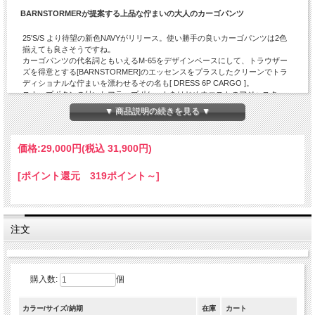
BARNSTORMERが提案する上品な佇まいの大人のカーゴパンツ
25'S/S より待望の新色NAVYがリリース。使い勝手の良いカーゴパンツは2色
揃えても良さそうですね。
カーゴパンツの代名詞ともいえるM-65をデザインベースにして、トラウザー
ズを得意とする[BARNSTORMER]のエッセンスをプラスしたクリーンでトラ
ディショナルな佇まいを漂わせるその名も[ DRESS 6P CARGO ]。
スナップボタンの付いたフラップポケットをはじめウエストのアジャスタ
ー、サスペンダーループなどM-65のディテールを活かしつつ、タックインの
▼ 商品説明の続きを見る ▼
ドレスパンツに見られるシャツの滑り止めマーベルトや、フロントの天狗、
腰部分にはVステッチの背割れ等、ミリタリーウエアとは相反する細部に拘っ
た[BARNSTORMER]らしい仕上げが◎。
価格:
29,000円
(税込 31,900円)
シルエットは、通常の[BARNSTORMER]のモデルと比べると太いイメージで
す。ウエストやヒップはスッキリ見えつつ、太ももから裾にかけて程よいボ
リューム感が印象的。裾は[BARNSTORMER]らしいダブル仕上げ。
[ポイント還元 319ポイント～]
素材はコットン100%リップストップの粗野感があるミリタリーライクな雰囲
気が漂います。穿き込んで、洗濯を繰り返す事で経年変化も楽しめる洋服が
好きな男の心を擽る大人のカーゴパンツです。
注文
「BARNSTORMER」の他の商品を見る
購入数:
個
カラー/サイズ/納期
在庫
カート