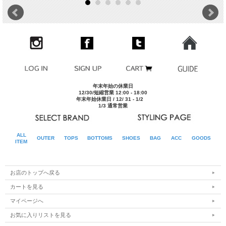
ム
モデルDATA
175cm/62kgでOLIVE サイズ[M] NAVY サイズ[L]を着用
※サイズ表は平均値です。商品には個体差がありますため1
その他
～2cm程度の誤差を含みます。
■実寸平均値（ユニセックス仕様）
わたり
サイズ
ウエスト
股上
股下
裾幅
S
77cm
28cm
68cm
22cm
33cm
M
81cm
28.5cm
69cm
22.5cm
34cm
年末年始の休業日
12/30/短縮営業 12:00 - 18:00
L
85cm
29cm
70cm
23cm
35cm
年末年始休業日 / 12/ 31 - 1/2
XL
89cm
29.5cm
71cm
23.5cm
36cm
1/3 通常営業
ALL
OUTER
TOPS
BOTTOMS
SHOES
BAG
ACC
GOODS
ITEM
お店のトップへ戻る
カートを見る
マイページへ
お気に入りリストを見る