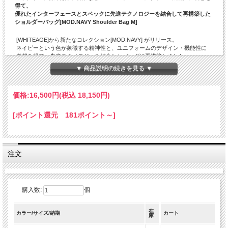
得て、
優れたインターフェースとスペックに先進テクノロジーを結合して再構築した
ショルダーバッグ[MOD.NAVY Shoulder Bag M]
[WHITEAGE]から新たなコレクション[MOD.NAVY] がリリース。
ネイビーという色が象徴する精神性と、ユニフォームのデザイン・機能性に
着想を得て、先進テクノロジーを結合したバッグに再構築しました。
[Navy]は新たな領域への探求の精神を象徴し、高貴な “RoyalNavy” は伝統に
▼ 商品説明の続きを見る ▼
根差し、“NavyBlue”は高度なテクノロジーを想起させます。
ネイビーという色が長い間、海軍を始め多くの機関のユニフォームに採用さ
れてきたのは、この色が示す権威や尊厳、そしてフォーマルでありながらも
価格:
16,500円
(税込 18,150円)
冒険的な精神に由来します。
ハイテクノロジー素材、搭載。
[ポイント還元 181ポイント～]
優れた防水性と透湿性により、バッグの外も中も快適。
耐久性が高くサステナブルな [Sympatex（シンパテックス)]を採用。
ドイツのSympatex社が開発したサステナブルな機能素材です。
メンブレンにポリエステルの表生地がラミネート手法で接着されSympatexテ
注文
キスタイルが出来上がっています。
Sympatexの高い品質基準および国際規格に基づく広範囲な検査をクリアした
製品は、ライセンスプロダクトとなります。
MOD.NAVY シリーズの全てのモデルのメインマテリアルに採用しています。
購入数:
個
MOD.NAVY Shoulder Bag は、荷物が少ないユーザーを想定して開発されたラ
イトなスタイルと機能を両立させた軽量モデルです。
MOD.NAVYのDNAを踏襲しつつ、小型軽量ながらも優れたデザイン性と収納
在
カラー/サイズ/納期
カート
庫
力を誇るショルダーバッグを追求し設計
ハーネスのパッドにハイテクノロジー機能素材「MIYAVIE」を採用して体圧分