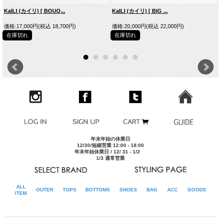
KaILI (カイリ) [ BOUQ...
KaILI (カイリ) [ BIG ...
価格:17,000円(税込 18,700円)
価格:20,000円(税込 22,000円)
在庫切れ
在庫切れ
[MOD.NAVY Shoulder Bag M](INK MARINE)
年末年始の休業日
12/30/短縮営業 12:00 - 18:00
年末年始休業日 / 12/ 31 - 1/2
1/3 通常営業
ROLがセレクトした[MOD.NAVY] コレクション
ALL
OUTER
TOPS
BOTTOMS
SHOES
BAG
ACC
GOODS
左[ MOD.NAVY Shoulder Bag M ] (INK MARINE)/右 MOD.NAVY Daypack L ]
ITEM
(INK MARINE)