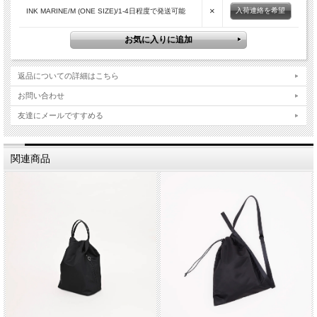
散効果により体感重量の軽減効果を実現した革新的バッグシリーズのニュー
×
入荷連絡を希望
INK MARINE/M (ONE SIZE)/1-4日程度で発送可能
モデル。
直感的な操作性を追求したUI。
シームレスなシンメトリーデザイン。
ユニホームからサンプリングしたカラーパレット。
返品についての詳細はこちら
防水性・耐水圧・透湿性に優れたサステナブルな機能素材。
体圧分散効果により体感重量の軽減効果を実現したハーネス「MIYAVIE」を搭
お問い合わせ
載。
UX(ユーザー体験)を追求したプロダクト。
友達にメールですすめる
ROLではブランドが独自に開発したオリジナルカラー[INK MARINE (インクマ
リン)]のみをセレクト(黒の様に深みのあるネイビー)
関連商品
「 WHITEAGE 」の他の商品を見る