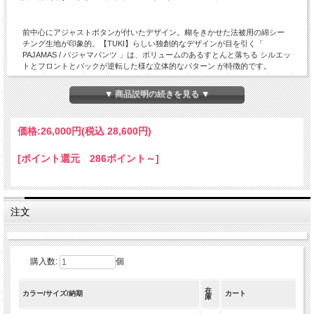
前中心にアジャストボタンが付いたデザイン。糊をきかせた法被用の綿シー
チング生地が印象的。【TUKI】らしい独創的なデザインが目を引く「
PAJAMAS / パジャマパンツ 」は、ボリュームのあるすとんと落ちる シルエッ
トとフロントとバックが逆転した様な立体的なパターン が特徴的です。
フロントは今までコレクションされていた「MILITARY BUGS(ミリタリーバグ
▼ 商品説明の続きを見る ▼
ス)」で、バックは「TUCK IN TROUSERS (タックイントラウザーズ)」のデ
ザインを継承しています。
ウエスト周りはベルトループの無いボタンのみで調整する仕様で、内側にゴ
価格:
26,000円
(税込 28,600円)
ム入りの別生地を貼っているので着易さもあります。
フロントの大きめのボタンとワンタックを入れたディティールがポイントに
なっています。
[ポイント還元 286ポイント～]
尚且つ裾の仕上げはフロントが立体感のあるディティールになっている所も
【TUKI】らしさを感じさせます。
使用している素材は、シャトル織機で丁寧に織られたコットンシーティング
素材を使用しています。手織りの様なキメの細かい風合いで、経糸と緯糸の
注文
強い表情のある生地感が目を引きます。素材自体は薄くてさらりと心地良い
着心地ですので暑い夏に最適な素材感と言えそうです。 リング精紡糸ですの
で、洗濯を繰り返しても風合いが保たれる事も特徴の一つです。
トップスをコンパクトにしてボトムにボリュームを持たせるAラインのスタイ
リングがお薦めです。
購入数:
個
イージーパンツの様に気軽に履ける着易さとボリュームがありながらも綺麗
なラインは、【TUKI】でしか味わえない逸品です。
男女問わず楽しめるTUKIのパンツは選ぶサイズは自由です。 穿くお客様の好
在
カラー/サイズ/納期
カート
庫
きな穿き方で楽しんで下さい。 敢えて大きめのサイズを選んで穿いて頂いて
も面白いバランスを楽しんで頂けます。 スタイルや年代を問わず幅広いお客