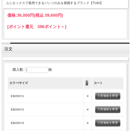
ユニセックスで着用できるパンツのみを展開するブランド【TUKI】
価格:
36,000円
(税込 39,600円)
[ポイント還元 396ポイント～]
注文
購入数:
個
在
カラー/サイズ
カート
庫
×
入荷連絡を希望
EBONY/1
×
入荷連絡を希望
EBONY/2
×
入荷連絡を希望
EBONY/3