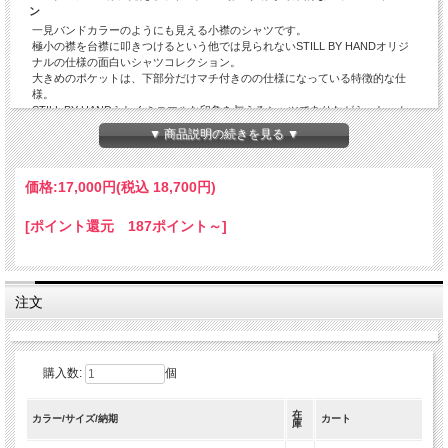
ン
一見バンドカラーのようにも見える小襟のシャツです。
極小の襟を台襟に叩きつけるという他では見られないSTILL BY HANDオリジ
ナルの仕様の面白いシャツコレクション。
大きめのポケットは、下部分だけマチ付きのの仕様になっている特徴的な仕
様。
STILL BY HANDらしくミニマルな印象を与えるシャツでありながら、しっか
りオリジナルの仕様を取り入れた1着。
▼ 商品説明の続きを見る ▼
素材は、特殊な加工により、細かなしわのある生地の表情が印象的な厳選し
た独特のコットン素材を使用。
全体にゆとりをもたせたリラックスシルエット。
価格:
17,000円
(税込 18,700円)
カジュアルな雰囲気の中にクリーンな清潔感の漂うオリジナリティー溢れる
シャツ。
[ポイント還元 187ポイント～]
「 STILL BY HAND 」の他の商品を見る
注文
購入数:
個
在
カラー/サイズ/納期
カート
庫