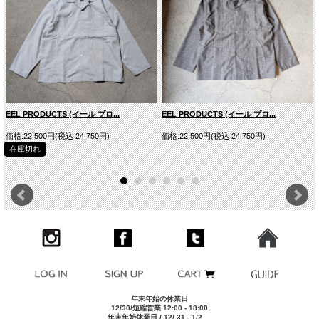
EEL PRODUCTS (イール プロ...
EEL PRODUCTS (イール プロ...
DARK NAVY
価格:22,500円(税込 24,750円)
価格:22,500円(税込 24,750円)
在庫切れ
■商品スペック
生産国
JAPAN
素材
COTTON 100%
型番
SH05233
モデルDATA
175cm/62kgでサイズ[48]を着用
※サイズ表は平均値です。商品には個体差がありますため1
その他
～2cm程度の誤差を含みます。
■実寸平均値（ユニセックス仕様）
サイズ
肩幅
身幅
着丈
袖丈
年末年始の休業日
46(M)
47.5cm
59cm
74cm
58cm
12/30/短縮営業 12:00 - 18:00
48(L)
49cm
61cm
76cm
59cm
年末年始休業日 / 12/ 31 - 1/2