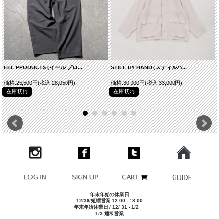
素材
COTTON 100%
スタイルネー
CANYON SHIRT
ム
モデルDATA
175cm/62kgでサイズ[2]を着用
※サイズ表は平均値です。商品には個体差がありますため1
その他
～2cm程度の誤差を含みます。
EEL PRODUCTS (イール プロ...
STILL BY HAND (スティルバ...
■実寸平均値（ユニセックス仕様）
価格:25,500円(税込 28,050円)
価格:30,000円(税込 33,000円)
サイズ
肩幅
身幅
着丈
袖丈
在庫切れ
在庫切れ
1
58cm
62cm
78cm
57cm
2
60cm
64cm
80cm
59cm
3
62cm
66cm
82cm
61cm
年末年始の休業日
12/30/短縮営業 12:00 - 18:00
年末年始休業日 / 12/ 31 - 1/2
1/3 通常営業