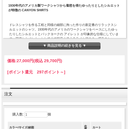
1930年代のアメリカ製ワークシャツから着想を得たゆったりとしたシルエット
が特徴の CANYON SHIRTS
ドレスシャツを作る工程と同様の細部に拘った作りの新定番のリラックスシ
ルエットのシャツ。1930年代のアメリカのワークシャツをベースにしたゆっ
たりしたシルエットとバックヨークの アイレット が印象的な仕様にしていま
す。羽織からインナーとしてまで幅広く使えるライトアウター感覚のシャ
ツ。[SUNNY ELEMENT]の通常サイジングより全体的にゆったりしたさせた身
▼ 商品説明の続きを見る ▼
幅にゆとりを持たせたリラックスシルエット。高級感のあるシェルボタン。
シンプルで癖の無いデザインは、多様な着こなしが楽しめます。
素材は8年程前のデッドストックのフワッとした柔らかみのあるコットン素材
価格:
27,000円
(税込 29,700円)
のベロアを採用。インディゴで染めた独特な色合いが◎。シャツジャケット
感覚でライトアウターとしても最適なアイテム。
[ポイント還元 297ポイント～]
「 SUNNY ELEMENT 」の他の商品を見る
注文
購入数:
個
在
カラー/サイズ/納期
カート
庫