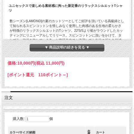
ユニセックスで楽しめる素材感に拘った新定番のリラックスシルエットTシャ
ツ
数シーズン[LAMOND]の夏のカットソーとしてご好評を頂いている高級綿とし
て知られるスビンコットンを惜しみなく使用した肉感のある生地の柔らかさ
が特徴のリラックスシルエットのTシャツ。22'S/Sより裾がラウンドしたカッ
ティングにリニューアルしてリリース。スビンコットンに洗いをかけて、タ
ンブラー乾燥を施している為、お客様各自でお洗濯しても生地の縮みを軽減
させた仕上げ。 一見しただけでも高級感が漂う生地の表情は、シルクの様な
▼ 商品説明の続きを見る ▼
キメの細かい光沢とカシミアの様な滑らかでしなやかな肌触りは、是非とも
手に取って体感して頂きたい逸品。 バランスの良い詰まりすぎてないネック
デザイン・ハーフスリーブにした長めの袖丈・やり過ぎ感の無いリラックス
価格:
10,000円
(税込 11,000円)
シルエット等、素材感を活かす為、過度なデザインを削ぎ落して、シンプル
さに拘った正に[シンプルイズベスト]な一着です。 昨今のゆったりとしたシル
エットのトレンドも相まって、カップルやご夫婦で兼用も可能です。
[ポイント還元 110ポイント～]
「LAMOND」の他の商品を見る
注文
購入数:
個
在
カラー/サイズ/納期
カート
庫