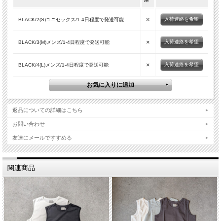
×
入荷連絡を希望
BLACK/2(S)ユニセックス/1-4日程度で発送可能
×
入荷連絡を希望
BLACK/3(M)メンズ/1-4日程度で発送可能
×
入荷連絡を希望
BLACK/4(L)メンズ/1-4日程度で発送可能
■商品スペック
生産国
JAPAN
素材
Cotton 100%
返品についての詳細はこちら
型番
LM-C-176
モデルDATA
175cm/62kgでBLACK/GRYサイズ[3]を着用
お問い合わせ
※サイズ表は平均値です。商品には個体差がありますため1
友達にメールですすめる
その他
～2cm程度の誤差を含みます。
■実寸平均値（ユニセックス仕様）
関連商品
サイズ
肩幅
身幅
着丈
袖丈
2(S)
47cm
53cm
68cm
27cm
3(M)
49cm
55cm
70cm
28cm
4(L)
51cm
57cm
72cm
29m