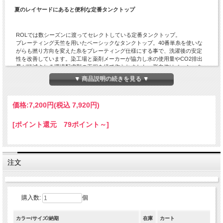
夏のレイヤードにあると便利な定番タンクトップ
ROLでは数シーズンに渡ってセレクトしている定番タンクトップ。
プレーティング天竺を用いたベーシックなタンクトップ。40番単糸を使いな
がらも撚り方向を変えた糸をプレーティング仕様にする事で、洗濯後の安定
性を改善しています。染工場と薬剤メーカーが協力し水の使用量やCO2排出
量が軽減される環境配慮型の工程を経て作られました。形自体はベーシック
ですが、繊維表面の保護膜や含まれる油分を必要以上に排除していないの
▼ 商品説明の続きを見る ▼
で、コットン本来の膨らみ感や柔らかさが残り、ふんわりとした肌触りの良
いアイテムに仕上がっています。裾を少し長めに設定しているのでレイヤー
ド着用も楽しめます。
価格:
7,200円
(税込 7,920円)
カップルやご夫婦で兼用も可能です。
[ポイント還元 79ポイント～]
「 CURLY 」の他の商品を見る
注文
購入数:
個
カラー/サイズ/納期
在庫
カート