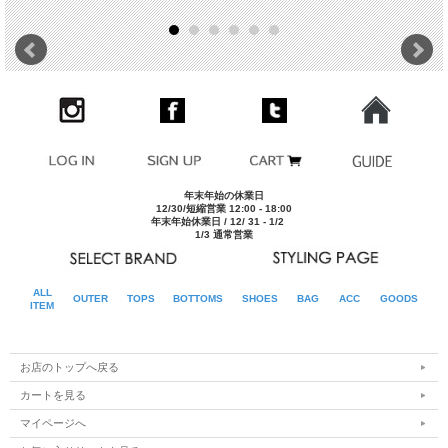
MINT
■商品スペック
生産国
JAPAN
素材
COTTON 100%
型番
261-000422
年末年始の休業日
スタイルネー
BASIC COTTON TANK TOP
12/30/短縮営業 12:00 - 18:00
ム
年末年始休業日 / 12/ 31 - 1/2
1/3 通常営業
モデルDATA
175cm/62kgでCHARCOALサイズ[2]を着用
※サイズ表は平均値です。商品には個体差がありますため1
その他
～2cm程度の誤差を含みます。
ALL
OUTER
TOPS
BOTTOMS
SHOES
BAG
ACC
GOODS
ITEM
■実寸平均値（ユニセックス仕様）
サイズ
肩幅
身幅
着丈
1(S)
35cm
49cm
69cm
お店のトップへ戻る
2(M)
37cm
51cm
72cm
3(L)
39cm
53cm
75cm
カートを見る
マイページへ