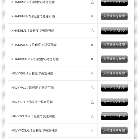
△
KHAKI/S/1-7日程度で発送可能
×
入荷連絡を希望
KHAKI/M/1-7日程度で発送可能
△
KHAKI/L/1-7日程度で発送可能
×
入荷連絡を希望
KHAKI/XL/1-7日程度で発送可能
×
入荷連絡を希望
KHAKI/XXL/1-7日程度で発送可能
■商品スペック
×
生産国
JAPAN
入荷連絡を希望
NAVY/S/1-7日程度で発送可能
素材
Cotton 100%
△
型番
1945P
NAVY/M/1-7日程度で発送可能
スタイルネー
MACARTHUR 2
ム
△
NAVY/L/1-7日程度で発送可能
モデルDATA
175cm/62kgでKHAKIのサイズ[M]を着用
※サイズ表は平均値です。商品には個体差がありますため1
△
その他
NAVY/XL/1-7日程度で発送可能
～2cm程度の誤差を含みます。
●こちらの商品はお客様ご自身で丈詰めをする仕様の商品の
×
入荷連絡を希望
NAVY/XXL/1-7日程度で発送可能
ご注意
為、レングスがかなり長くなっておりますので、ご確認頂い
た上でのご購入をお願い致します。