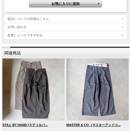
■実寸平均値（ユニセックス仕様）
サイズ
ウエスト
股上
股下
裾幅
わたり
S
75cm
24.5cm
95cm
20cm
33.5cm
返品についての詳細はこちら
M
79cm
25cm
95cm
20.5cm
34.5cm
お問い合わせ
L
83cm
25.5cm
95cm
21cm
35.5cm
友達にメールですすめる
XL
87cm
26cm
95cm
21.5cm
36.5cm
XXL
91cm
26.5cm
95cm
22cm
37.5cm
関連商品
STILL BY HAND (スティルバ...
MASTER & CO（マスターアンドコ...