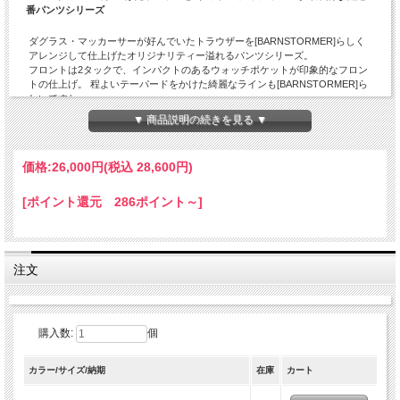
番パンツシリーズ
ダグラス・マッカーサーが好んでいたトラウザーを[BARNSTORMER]らしく
アレンジして仕上げたオリジナリティー溢れるパンツシリーズ。
フロントは2タックで、インパクトのあるウォッチポケットが印象的なフロン
トの仕上げ。 程よいテーパードをかけた綺麗なラインも[BARNSTORMER]ら
しいですね。
今回のパンツの一番の特徴とも言える素材は、士官達に採用された糸を2本ど
▼ 商品説明の続きを見る ▼
りにしたウェポンを採用。この生地は、当時の樹脂を-16℃で凍らせながら浸
透させる技術（コールドマーセ）にて仕上げています。
この技法は、現在では手間が掛かる為あまり用いられない技術で、[幻の技法]
価格:
26,000円
(税込 28,600円)
とも言われています。
これにより、フラットで美しい表面ができ、パリッとした独特の風合いにな
っています。
[ポイント還元 286ポイント～]
他にも拘りが満載です。フロントのベルトを通すループや腰と内股には三角
上のマチを取り、着易さ着用感を考慮した仕掛けが◎。
レングスも敢えてお客様ご自身のお好みで着用できる様に長めの設定にして
います。
注文
男性・女性・年代を問わず穿いて頂ける新定番パンツです。
「BARNSTORMER」の他の商品を見る
購入数:
個
カラー/サイズ/納期
在庫
カート