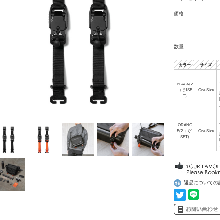
価格:
数量:
カラー
サイズ
BLACK(2
コで1SE
One Size
T)
ORANG
E(2コで1
One Size
SET)
返品についての