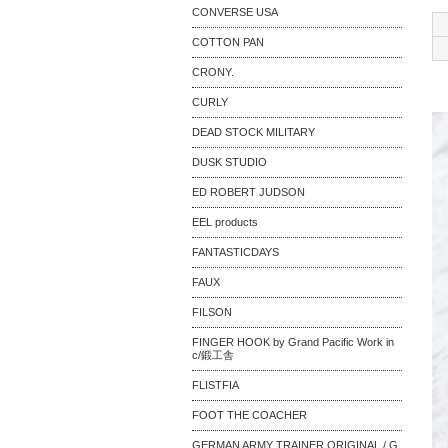
CONVERSE USA
COTTON PAN
CRONY.
CURLY
DEAD STOCK MILITARY
DUSK STUDIO
ED ROBERT JUDSON
EEL products
FANTASTICDAYS
FAUX
FILSON
FINGER HOOK by Grand Pacific Work in
c/鍛工舎
FLISTFIA
FOOT THE COACHER
GERMAN ARMY TRAINER ORIGINAL / G