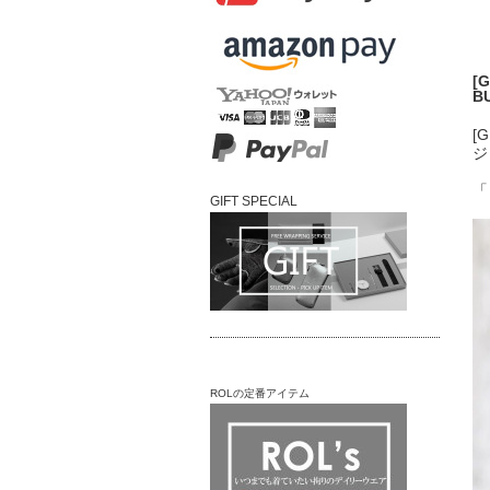
[
B
[
ジ
「
GIFT SPECIAL
ROLの定番アイテム