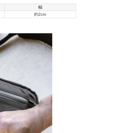
幅
約2cm