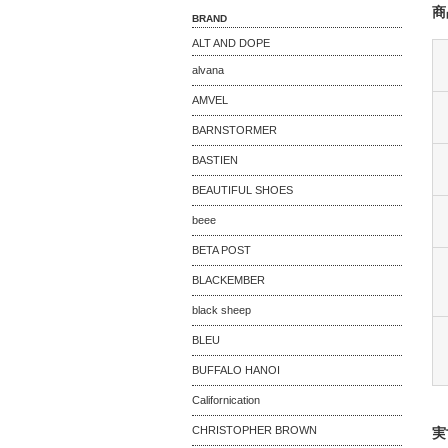
商
BRAND
ALT AND DOPE
alvana
AMVEL
BARNSTORMER
BASTIEN
BEAUTIFUL SHOES
beee
BETA POST
BLACKEMBER
black sheep
BLEU
BUFFALO HANOI
Californication
CHRISTOPHER BROWN
実