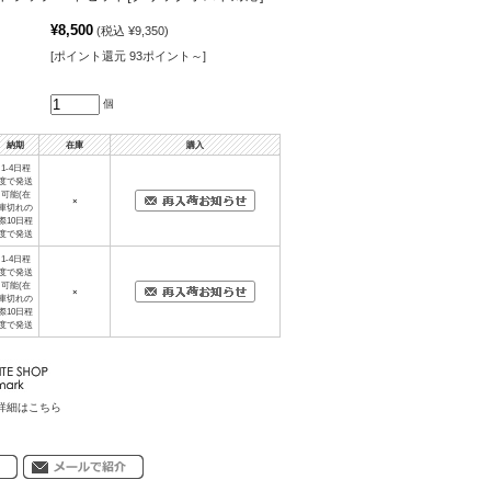
¥8,500
(税込 ¥9,350)
[ポイント還元 93ポイント～]
個
納期
在庫
購入
1-4日程
度で発送
可能(在
×
庫切れの
際10日程
度で発送
1-4日程
度で発送
可能(在
×
庫切れの
際10日程
度で発送
詳細はこちら