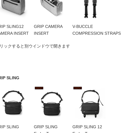
IP SLING12
GRIP CAMERA
V-BUCCLE
AMERA INSERT
INSERT
COMPRESSION STRAPS
リックすると別ウインドウで開きます
RIP SLING
IP SLING
GRIP SLING
GRIP SLING 12