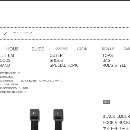
サイトマップ
LL ITEM
OUTER
TOPS
OODS
SHOES
BAG
RAND
SPECIAL TOPIC
ROL'S STYLE
NEW ITEM LINE UP
BLACKEMBER
BLACKEMBER
BLACK EMBER - GRIP SLING シリーズ
ALL ITEM LINE UP
UNISEX GOODS
BAG
STANDARD ITEM LINE UP
BLACK EMBER
HOOK V-BUCKL
アクセサリースト