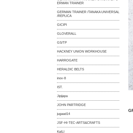
ERMAN TRAINER
GERMAN TRAINER /TANAKA UNIVERSAL
/REPLICA
GICIPI
GLOVERALL
GS/TP
HACKNEY UNION WORKHOUSE
HARROGATE
HERALDIC BELTS
inov-8
IST.
Jipijapa
JOHN PARTRIDGE
G
jugaad14
JSF-HI-TEC-ARTS&CRAFTS
KaILI