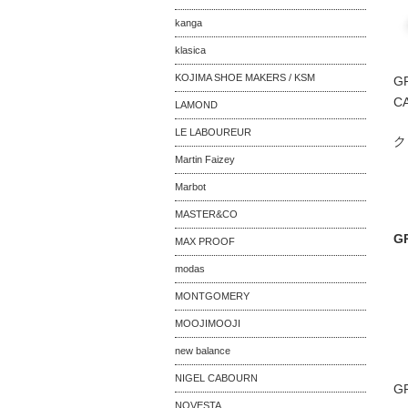
kanga
klasica
KOJIMA SHOE MAKERS / KSM
GR
C
LAMOND
LE LABOUREUR
ク
Martin Faizey
Marbot
MASTER&CO
G
MAX PROOF
modas
MONTGOMERY
MOOJIMOOJI
new balance
NIGEL CABOURN
GR
NOVESTA