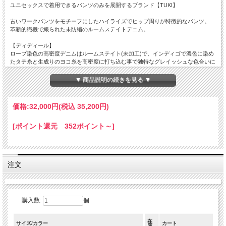
ユニセックスで着用できるパンツのみを展開するブランド【TUKI】
古いワークパンツをモチーフにしたハイライズでヒップ周りが特徴的なパンツ。
革新的織機で織られた未防縮のルームステイトデニム。
【ディディール】
ロープ染色の高密度デニムはルームステイト(未加工)で、インディゴで濃色に染め
たタテ糸と生成りのヨコ糸を高密度に打ち込む事で独特なグレイッシュな色合いに
仕上げています。
ハイライズで深い股上と尾錠と片側のみのパッチポケットがクラシックなワークパ
▼ 商品説明の続きを見る ▼
ンツらしい雰囲気を演出。
太めのストレートのシルエットと前立てのボタンフライはクラシカルなディティー
ルながらも上品なボタンやデニムの色合いがスタイリッシュな佇まいもプラスして
価格:
32,000円
(税込 35,200円)
います。
大きめのウエストをベルトや尾錠でキュッと絞って出来るお尻周りのボリューム感
[ポイント還元 352ポイント～]
を楽しむ[TUKI]らしい提案のパンツと言えます。
【素材】Cotton100%
【生産国】Made In Japan
注文
【Sizeの目安】
【2】ウエスト82cm/股上35.5cm/股下84cm/裾幅24.5cm/わたり32,5cm
【3】ウエスト86cm/股上36.5cm/股下85cm/裾幅25.5cm/わたり33.5cm
購入数:
個
【4】ウエスト90cm/股上37.5cm/股下86cm/裾幅26.5cm/わたり34.5cm
在
男性モデル175cm/62kg/Size【3】着用
サイズ/カラー
カート
庫