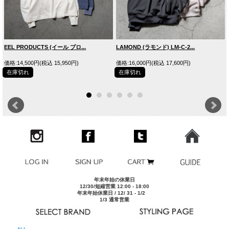
EEL PRODUCTS (イール プロ...
LAMOND (ラモンド) LM-C-2...
価格:14,500円(税込 15,950円)
価格:16,000円(税込 17,600円)
在庫切れ
在庫切れ
■商品スペック
生産国
JAPAN
素材
SHETLAND WOOL 57% YAK 43%
型番
1253014-252SLP
スタイルネー
brushed yak / shetland wool TURTLE NECK SWEATER
ム
年末年始の休業日
モデルDATA
175cm/62kgでサイズ[M]を着用
12/30/短縮営業 12:00 - 18:00
年末年始休業日 / 12/ 31 - 1/2
●コチラの商品は、ご家庭でのお洗濯が可能です。(但しネッ
1/3 通常営業
ご注意
トに入れてのお洗濯、若しくは手洗いを推奨)乾燥機の使用
はお控えください。
※サイズ表は平均値です。商品には個体差がありますため1
その他