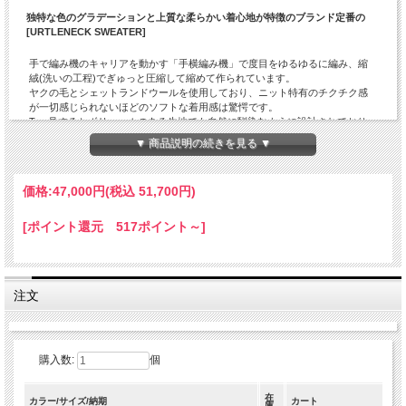
独特な色のグラデーションと上質な柔らかい着心地が特徴のブランド定番の
[URTLENECK SWEATER]
手で編み機のキャリアを動かす「手横編み機」で度目をゆるゆるに編み、縮
絨(洗いの工程)でぎゅっと圧縮して縮めて作られています。
ヤクの毛とシェットランドウールを使用しており、ニット特有のチクチク感
が一切感じられないほどのソフトな着用感は驚愕です。
T 一見するとボリュームのある生地でも自然に馴染むように設計されており、
そのままデザインとして反映されています。
▼ 商品説明の続きを見る ▼
ボリューム感のあるフォルムに見えつつも、ミドルゲージのセーターよりも
軽く感じられるフワッとした包み込む様なソフトな着心地はカシミヤの様な
独特な着心地です。そのクセになる着用感と程良いフィット感は、正に定番
価格:
47,000円
(税込 51,700円)
にふさわしい畔編みのタートルネックセーター。
シェットランドウールは暴風、防寒性が高い為、ミリタリー等の作業用のセ
ーターに多様されおりますが、ヴィンテージのセーターに見受けられるガサ
[ポイント還元 517ポイント～]
ガサしたウールの違和感が難点で、その様な素材のモノを選ばないお客様も
多数いらっしゃると思います。 しかしながら、このタートルネックセーター
は、シェットランドウールとヤクを掛け合わせて、高度な技術を要する「手
横編み機」を使用する事で、良い所取りの素材感に仕上げています。毛玉に
注文
もなり難く、ご家庭で洗濯をしても型崩れしにくい為、日常的に気を遣わず
にガンガン着ることが出来る、正にブランドのコンセプトの通り[Utility
Knitwear]を表現してます。
ウールの糸色の掛け合わせを工夫して、3パターンの杢糸のコンビネーション
で制作された独特な色合いも目を引きますね。
購入数:
個
シルエットはバランスの良いジャストなサイジングですので、ご夫婦やカッ
プルで兼用されても良さそうです。
在
カラー/サイズ/納期
カート
庫