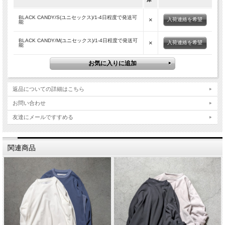
「 slopeslow 」の他の商品を見る
BLACK CANDY/S(ユニセックス)/1-4日程度で発送可
大量生産とは真逆なものづくりをテーマとしてどことなく漂う懐かしさと細
×
入荷連絡を希望
能
部にまで拘った上質な着心地が特徴のニットブランド
BLACK CANDY/M(ユニセックス)/1-4日程度で発送可
×
入荷連絡を希望
能
返品についての詳細はこちら
お問い合わせ
友達にメールですすめる
関連商品