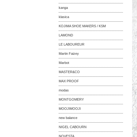
kanga
klasica
KOJIMA SHOE MAKERS / KSM
LAMOND
LE LABOUREUR
Martin Faizey
Marbot
MASTER&CO
MAX PROOF
modas
MONTGOMERY
MOOJIMOOJI
new balance
NIGEL CABOURN
NOVESTA