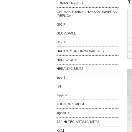
平
ERMAN TRAINER
GERMAN TRAINER /TANAKA UNIVERSAL
/REPLICA
GICIPI
GLOVERALL
GS/TP
HACKNEY UNION WORKHOUSE
HARROGATE
HERALDIC BELTS
inov-8
IST.
Jipijapa
JOHN PARTRIDGE
jugaad14
JSF-HI-TEC-ARTS&CRAFTS
KaILI