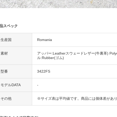
品スペック
生産国
Romania
素材
アッパー:Leatherスウェードレザー(牛裏革) Pol
ル:Rubber(ゴム)
型番
3422FS
モデルDATA
-
その他
※サイズ表は平均値です。商品には個体差があ