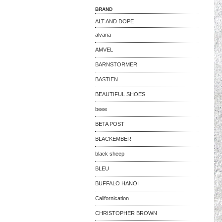
BRAND
ALT AND DOPE
alvana
AMVEL
BARNSTORMER
BASTIEN
BEAUTIFUL SHOES
beee
BETA POST
BLACKEMBER
black sheep
BLEU
BUFFALO HANOI
Californication
CHRISTOPHER BROWN