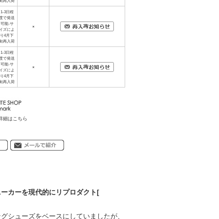
旬再入荷
1-3日程
度で発送
可能-サ
×
イズによ
り4月下
旬再入荷
1-3日程
度で発送
可能-サ
×
イズによ
り4月下
旬再入荷
詳細はこちら
ニーカーを現代的にリプロダクト[
ングシューズをベースにしていましたが、