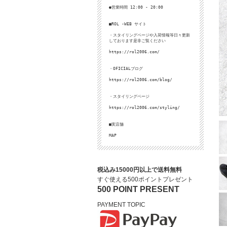
●営業時間 12:00 - 20:00
■ROL -WEB サイト
・スタイリングページや入荷情報等日々更新
しております是非ご覧ください
https://rol2006.com/
・OFICIALブログ
https://rol2006.com/blog/
・スタイリングページ
https://rol2006.com/styling/
■実店舗
MAP
税込み15000円以上で送料無料
すぐ使える500ポイントプレゼント
500 POINT PRESENT
PAYMENT TOPIC