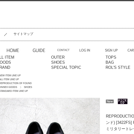
サイトマップ
LL ITEM
OUTER
TOPS
OODS
SHOES
BAG
RAND
SPECIAL TOPIC
ROL'S STYLE
NEW ITEM LINE UP
ALL ITEM LINE UP
REPRODUCTION OF FOUND
UNISEX GOODS
SHOES
STANDARD ITEM LINE UP
REPRODUCT
ンド) [3422FS]
ミリタリートレーナ