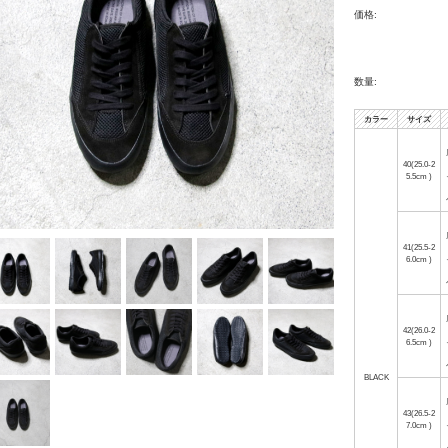
価格:
数量:
カラー
サイズ
40(25.0-2
5.5cm )
41(25.5-2
6.0cm )
42(26.0-2
6.5cm )
BLACK
43(26.5-2
7.0cm )