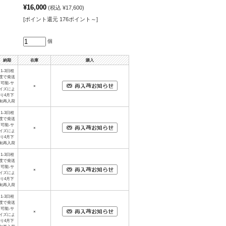
¥16,000
(税込 ¥17,600)
[ポイント還元 176ポイント～]
個
納期
在庫
購入
1-3日程
度で発送
可能-サ
×
イズによ
り4月下
旬再入荷
1-3日程
度で発送
可能-サ
×
イズによ
り4月下
旬再入荷
1-3日程
度で発送
可能-サ
×
イズによ
り4月下
旬再入荷
1-3日程
度で発送
可能-サ
×
イズによ
り4月下