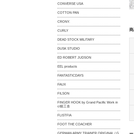
CONVERSE USA
COTTON PAN
CRONY.
商
CURLY
DEAD STOCK MILITARY
DUSK STUDIO
ED ROBERT JUDSON
EEL products
FANTASTICDAYS
FAUX
FILSON
FINGER HOOK by Grand Pacific Work in
c/鍛工舎
FLISTFIA
FOOT THE COACHER
GERMAN ARMY TRAINER ORIGINAL / G