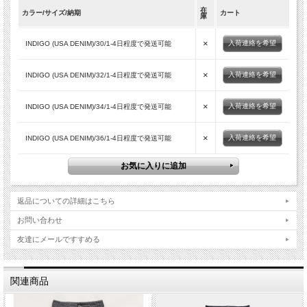
DETAIL
在
●前立てはジッパーフライ
カラー/サイズ/納期
カート
庫
●Filson-ロゴメタルリースボタン
・要所にリベット
×
入荷連絡を希望
INDIGO (USA DENIM)/30/1-4日程度で発送可能
・コインポケット
●補強されたリアポケットとフロントポケットバッグ
●Filson-ロゴウォッシャブル-レザーリアパッチ
×
入荷連絡を希望
INDIGO (USA DENIM)/32/1-4日程度で発送可能
MATERIAL
●14.5ozの右綾織りのデニムを採用
×
入荷連絡を希望
INDIGO (USA DENIM)/34/1-4日程度で発送可能
・綿100％の糸でしっかりと織り上げられており、自然な耐久性と快適さを実現
・シュリンクデニムにみられる急激な縮みを軽減した仕上げ
・コットンですので若干の縮みはございますが、1cm以内で収まる程度ですので未
×
入荷連絡を希望
INDIGO (USA DENIM)/36/1-4日程度で発送可能
洗いの状態でのサイズ感で考慮頂ければ大丈夫です
【素材】Cotton 100% (14.5-oz. 100% cotton denim)
【生産国】Made In USA
返品についての詳細はこちら
お問い合わせ
【Sizeの目安】
【30】ウエスト78cm/股上27cm/股下84cm/裾幅20cm/ワタリ27cm
友達にメールですすめる
【32】ウエスト84cm/股上28cm/股下86cm/裾幅20.5cm/ワタリ29cm
【34】ウエスト89cm/股上29cm/股下88cm/裾幅21cm/ワタリ30cm
【36】ウエスト95cm/股上30cm/股下90cm/裾幅21.5cm/ワタリ32cm
関連商品
【MODEL】身長175cm 体重62kg INDIGO/サイズ30着用