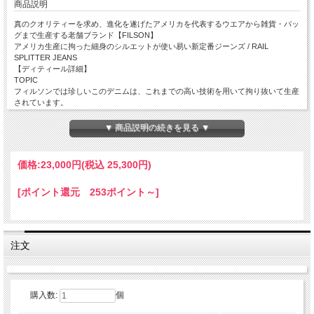
商品説明
真のクオリティーを求め、進化を遂げたアメリカを代表するウエアから雑貨・バッ
グまで生産する老舗ブランド【FILSON】
アメリカ生産に拘った細身のシルエットが使い易い新定番ジーンズ / RAIL
SPLITTER JEANS
【ディティール詳細】
TOPIC
フィルソンでは珍しいこのデニムは、これまでの高い技術を用いて拘り抜いて生産
されています。
この[Rail-Splitter Jeans]は、高品質のデニムを採用して、過酷な状況下でも耐えう
る、縫製・品質・パーツ等に拘ったスペシャルなジーンズです。
▼ 商品説明の続きを見る ▼
そのデニムは、長期間に渡って、厳格なテストを重ねて、耐久性・高い品質に拘っ
て世界各国から厳選しており、1世紀以上の歴史を誇る[FILSON]が認めた価値観を
表しています。
価格:
23,000円
(税込 25,300円)
右綾織りのデニムは、綿100％の糸でしっかりと織り上げられており、自然な耐久
性と快適さを実現しています。
[ポイント還元 253ポイント～]
特にポケットのディティールには拘りが詰まっており、クラシックな5ポケットに
ひねりを加える如く、フロントポケットのスレキにはヘビーツイルを採用、バッグ
のパッチポケットの底には2層構造の補強を追加しています。
裾はブーツを含むすべてにフィットし、股上は通常のストレートレッグジーンズよ
りもわずかに深く、動きやすくなっており、スッキリ見える細身のシルエットは、
注文
幅広いお客様に穿いて頂けます。
頑丈なジッパーフライとメタルリースボタンのウエストクロージャーにより長時間
の使用にも耐えうる仕上げです。
ウエストは丈夫なバータックベルトループと洗える革のフィルソンロゴパッチを採
用した[FILSON]ならではの拘りが感じられる[新定番]ジーンズです。
購入数:
個