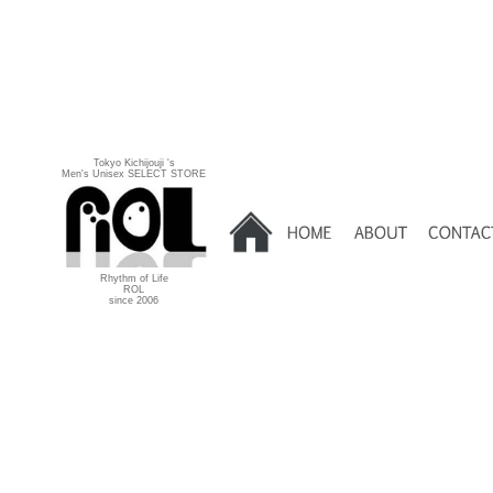
Tokyo Kichijouji 's
Men's Unisex SELECT STORE
Rhythm of Life
ROL
since 2006