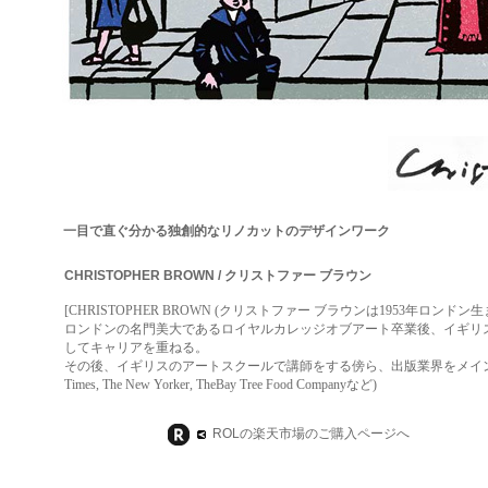
一目で直ぐ分かる独創的なリノカットのデザインワーク
CHRISTOPHER BROWN / クリストファー ブラウン
[
CHRISTOPHER BROWN (クリストファー ブラウンは1953年ロ
ロンドンの名門美大であるロイヤルカレッジオブアート卒業後、イギリス初
してキャリアを重ねる。
その後、イギリスのアートスクールで講師をする傍ら、出版業界をメインに多岐に渡って独創
Times, The New Yorker, TheBay Tree Food Companyなど)
ROLの楽天市場のご購入ページへ